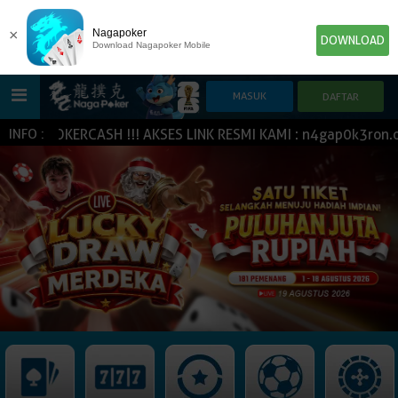
×
Nagapoker
DOWNLOAD
Download Nagapoker Mobile
U JOKERCASH !!! AKSES LINK RESMI KAMI : n4gap0k3ron.org
INFO :
HOME
POKER
SLOT GAME
IDN E-LOTTERY
NEW
NEW
SPORTBOOK
LIVE CASINO
IDNLIVE
NEW
TOGEL
ESPORTS
ARCADE
NEW
NEW
NEW
IDNTRADE
TEMBAK IKAN
IDNRAFFLE