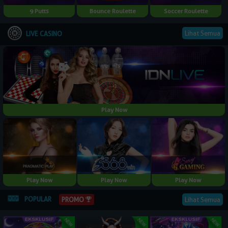
9 Putts
Bounce Roulette
Soccer Roulette
Lihat Semua
LIVE CASINO
Play Now
Play Now
Play Now
Play Now
POPULAR
Lihat Semua
PROMO