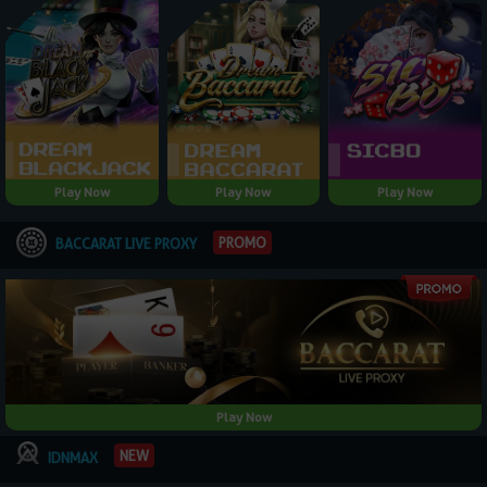
Play Now
Play Now
Play Now
PROMO
BACCARAT LIVE PROXY
Play Now
NEW
IDNMAX