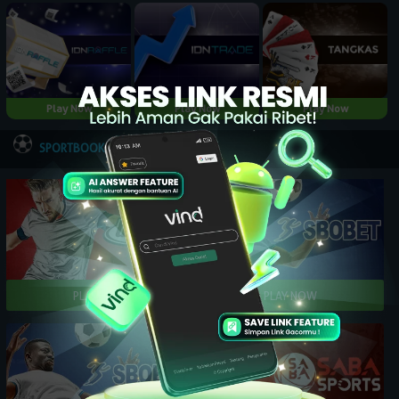
Play Now
Play Now
Play Now
NEW
SPORTBOOK