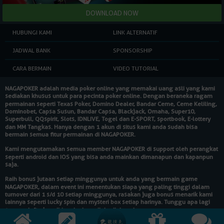
HUBUNGI KAMI
LINK ALTERNATIF
JADWAL BANK
SPONSORSHIP
CARA BERMAIN
VIDEO TUTORIAL
NAGAPOKER
adalah media poker online yang memakai uang asli yang kami
sediakan khusus untuk para pecinta poker online. Dengan beraneka ragam
permainan seperti Texas Poker, Domino Dealer, Bandar Ceme, Ceme Keliling,
Dominobet, Capsa Susun, Bandar Capsa, Blackjack, Omaha, Super10,
Superbull, QQspirit, Slots, IDNLIVE, Togel dan E-SPORT, sportbook, E-lottery
dan MM Tangkas. Hanya dengan 1 akun di situs kami anda sudah bisa
bermain semua fitur permainan di
NAGAPOKER
.
Kami mengutamakan semua member
NAGAPOKER
di support oleh perangkat
seperti android dan IOS yang bisa anda mainkan dimanapun dan kapanpun
saja.
Raih bonus jutaan setiap minggunya untuk anda yang bermain game
NAGAPOKER
, dalam event ini menentukan siapa yang paling tinggi dalam
turnover dari 1 s/d 10 setiap minggunya, rasakan juga bonus menarik kami
lainnya seperti lucky spin dan mysteri box setiap harinya. Tunggu apa lagi
segera daftarkan diri anda dan raih hadiahnya!