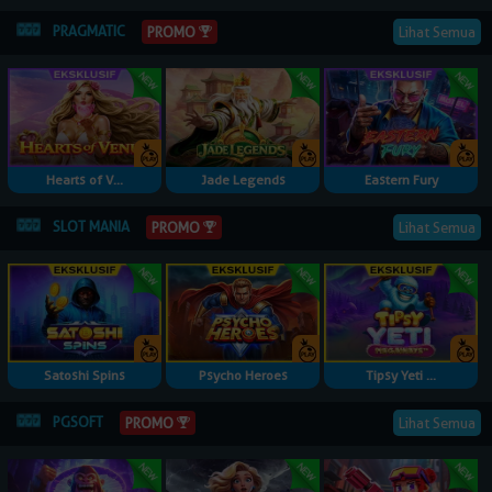
PRAGMATIC
Lihat Semua
PROMO
Hearts of V...
Jade Legends
Eastern Fury
SLOT MANIA
Lihat Semua
PROMO
Satoshi Spins
Psycho Heroes
Tipsy Yeti ...
PGSOFT
Lihat Semua
PROMO