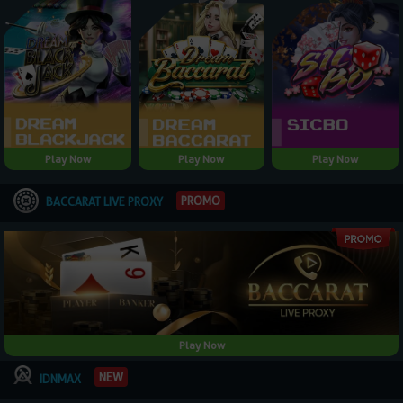
Play Now
Play Now
Play Now
PROMO
BACCARAT LIVE PROXY
Play Now
NEW
IDNMAX