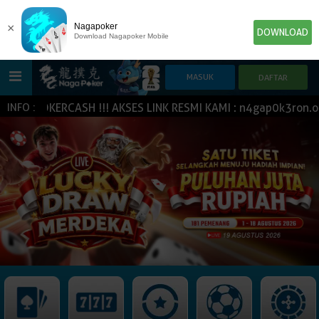
×
Nagapoker
DOWNLOAD
Download Nagapoker Mobile
U JOKERCASH !!! AKSES LINK RESMI KAMI : n4gap0k3ron.org
INFO :
HOME
POKER
SLOT GAME
IDN E-LOTTERY
NEW
NEW
SPORTBOOK
LIVE CASINO
IDNLIVE
NEW
TOGEL
ESPORTS
ARCADE
NEW
NEW
NEW
IDNTRADE
TEMBAK IKAN
IDNRAFFLE