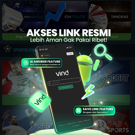
Play Now
Play Now
Play Now
NEW
SPORTBOOK